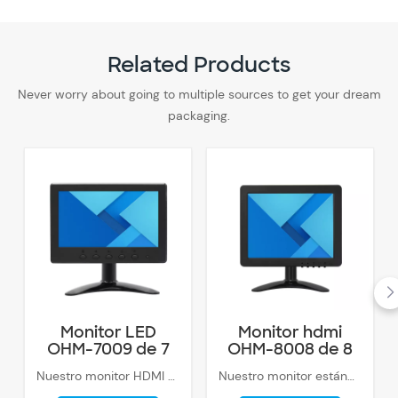
Related Products
Never worry about going to multiple sources to get your dream
packaging.
Monitor LED
Monitor hdmi
OHM-7009 de 7
OHM-8008 de 8
pulgadas.
pulgadas
Nuestro monitor HDMI de 7 pulgadas se puede personalizar con una ranura para tarjeta SD, lo que le permite acceder y mostrar fácilmente el contenido directamente desde su tarjeta SD.
Nuestro monitor estándar de 8 pulgadas con alta resolución HD 1024x768, un amplio ángulo de visión de 160 grados, con una relación de aspecto 4:3 y una relación de contraste de 500:1.