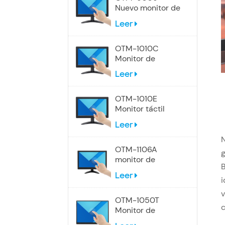
Nuevo monitor de
pantalla táctil de
Leer
9 pulgadas
OTM-1010C
Monitor de
pantalla táctil
Leer
industrial de 10,1
pulgadas
OTM-1010E
Monitor táctil
panorámico de
Leer
10,1 pulgadas
N
OTM-1106A
g
monitor de
B
pantalla táctil de
Leer
12 pulgadas
i
v
OTM-1050T
c
Monitor de
pantalla táctil