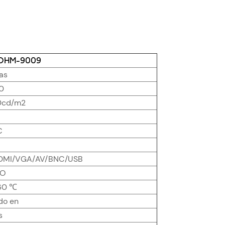
s OHM-9009
as
0
0cd/m2
C
HDMI/VGA/AV/BNC/USB
JO
 60 ℃
do en
s