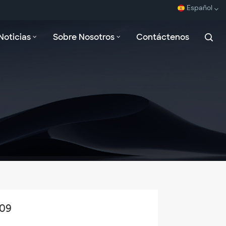
Español
Noticias
Sobre Nosotros
Contáctenos
English
Español
Français
بالعربية
009