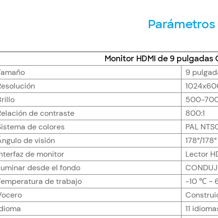
Parámetros
Monitor HDMI de 9 pulgada
Tamaño
9 pulgad
Resolución
1024x60
rillo
500-70
Relación de contraste
800:1
Sistema de colores
PAL NTS
Ángulo de visión
178°/178°
Interfaz de monitor
Lector 
Iluminar desde el fondo
CONDU
Temperatura de trabajo
-10 ℃ ~
Vocero
Construi
Idioma
11 idioma