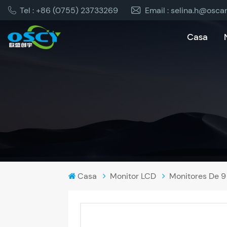
Tel : +86 (0755) 23733269
Email : selina.h@osca
Casa
Casa
Monitor LCD
Monitores De 9