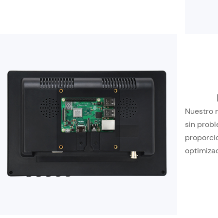
Nuestro 
sin probl
proporci
optimizad