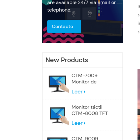
are available 24/7 via email or
I
telephone.
r
Contacto
r
New Products
OTM-7009
Monitor de
pantalla táctil de
Leer
7 pulgadas
Monitor táctil
OTM-8008 TFT
LCD de 8
Leer
pulgadas
OTM-9009