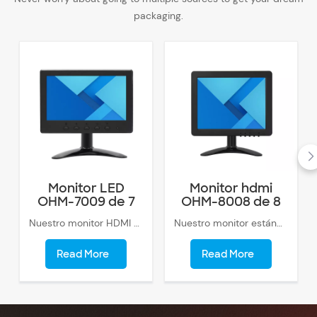
packaging.
Monitor LED
Monitor hdmi
OHM-7009 de 7
OHM-8008 de 8
pulgadas.
pulgadas
Nuestro monitor HDMI de 7 pulgadas se puede personalizar con una ranura para tarjeta SD, lo que le permite acceder y mostrar fácilmente el contenido directamente desde su tarjeta SD.
Nuestro monitor estándar de 8 pulgadas con alta resolución HD 1024x768, un amplio ángulo de visión de 160 grados, con una relación de aspecto 4:3 y una relación de contraste de 500:1.
Read More
Read More