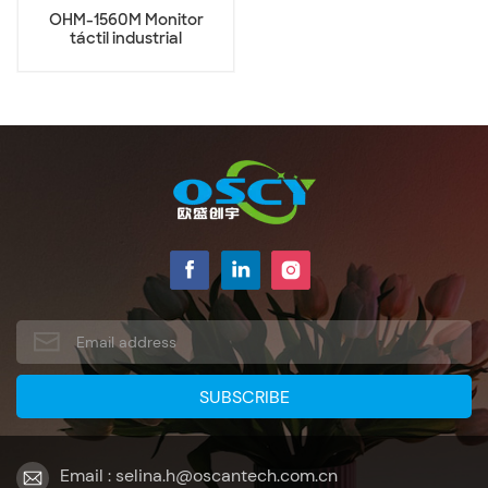
OHM-1560M Monitor
táctil industrial
capacitivo de montaje
en pared de 15,6
pulgadas
Email : selina.h@oscantech.com.cn