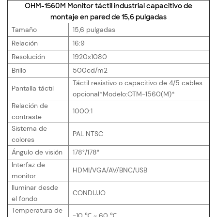
OHM-1560M Monitor táctil industrial capacitivo de
montaje en pared de 15,6 pulgadas
Tamaño
15,6 pulgadas
Relación
16:9
Resolución
1920x1080
Brillo
500cd/m2
Táctil resistivo o capacitivo de 4/5 cables
Pantalla táctil
opcional*Modelo:OTM-1560(M)*
Relación de
1000:1
contraste
Sistema de
PAL NTSC
colores
Ángulo de visión
178°/178°
Interfaz de
HDMI/VGA/AV/BNC/USB
monitor
Iluminar desde
CONDUJO
el fondo
Temperatura de
-10 ℃ ~ 60 ℃