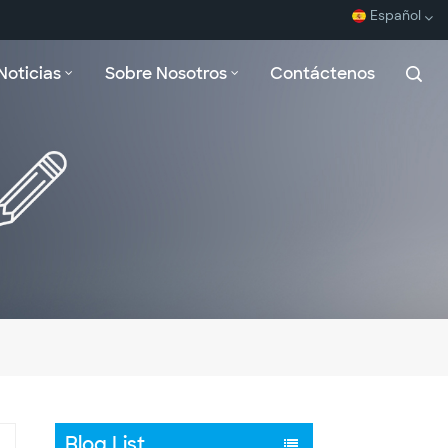
Español
Noticias
Sobre Nosotros
Contáctenos
English
Español
Français
بالعربية
Blog List