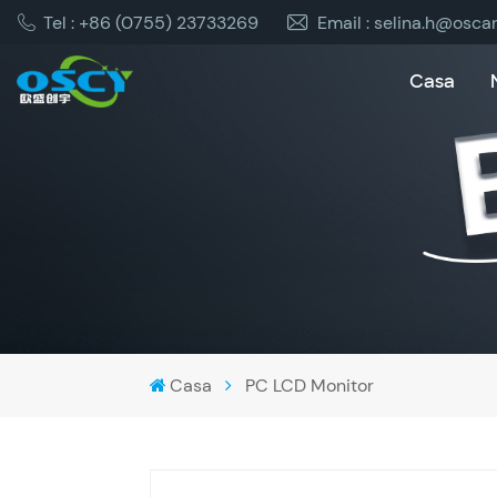
Tel : +86 (0755) 23733269
Email : selina.h@osca
Casa
Casa
PC LCD Monitor