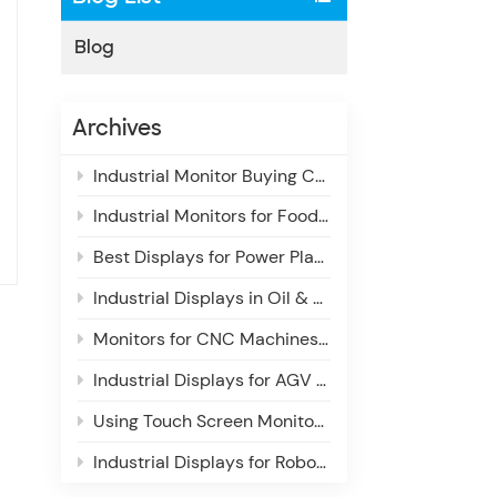
Blog
Archives
Industrial Monitor Buying Checklist for System Integrators: Key Features & Selection Guide
Industrial Monitors for Food & Beverage Production Lines: Enhancing Visibility, Reliability & Efficiency
Best Displays for Power Plant Control Rooms: Enhancing Situational Awareness & Operational Efficiency
Industrial Displays in Oil & Gas Monitoring Systems
Monitors for CNC Machines: Essential Display Requirements for Industrial Use
Industrial Displays for AGV & AMR Navigation Systems: Enhancing Autonomous Operations
Using Touch Screen Monitors in Industrial Inspection Systems
Industrial Displays for Robotics Control Systems: Enhancing Precision, Reliability & Control