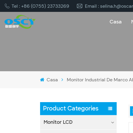
Tel : +86 (0755) 23733269
Email : selina.h@osca
Casa
Casa
Monitor Industrial De Marco A
Product Categories
Monitor LCD