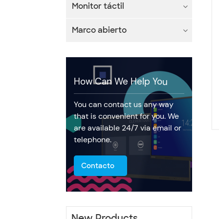
Monitor táctil
Marco abierto
How Can We Help You
You can contact us any way
that is convenient for you. We
are available 24/7 via email or
telephone.
Contacto
New Products