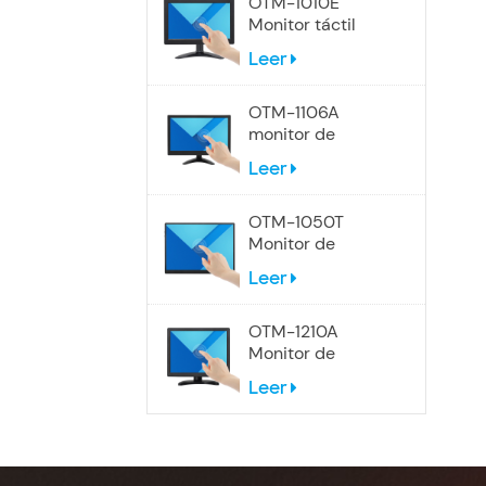
OTM-1010E
Monitor táctil
panorámico de
Leer
10,1 pulgadas
OTM-1106A
monitor de
pantalla táctil de
Leer
12 pulgadas
OTM-1050T
Monitor de
pantalla táctil
Leer
portátil USB-C de
10,5 pulgadas
OTM-1210A
Monitor de
pantalla táctil 4:3
Leer
de 12 pulgadas