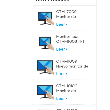
OTM-7009
Monitor de
pantalla táctil de
Leer
7 pulgadas
Monitor táctil
OTM-8008 TFT
LCD de 8
Leer
pulgadas
OTM-9009
Nuevo monitor de
pantalla táctil de
Leer
9 pulgadas
OTM-1010C
Monitor de
pantalla táctil
Leer
industrial de 10,1
pulgadas