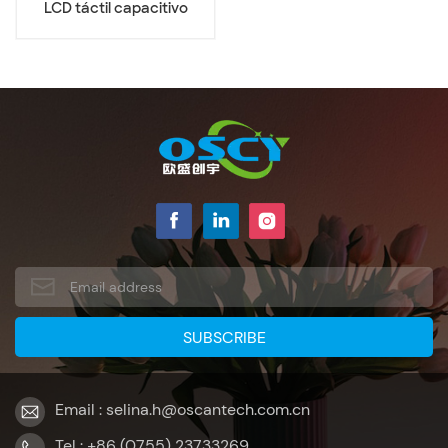
LCD táctil capacitivo
industrial de 10,1
pulgadas
Email : selina.h@oscantech.com.cn
Tel : +86 (0755) 23733269