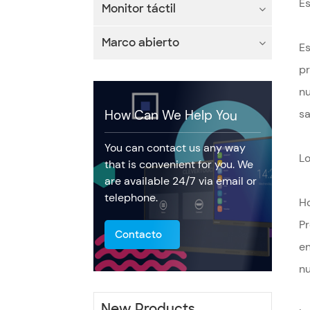
Es
Monitor táctil
Marco abierto
Es
pr
nu
sa
How Can We Help You
You can contact us any way
Lo
that is convenient for you. We
are available 24/7 via email or
telephone.
Ho
Pr
Contacto
en
nu
New Products