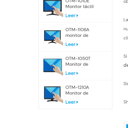
OTM-1010E
ob
Monitor táctil
panorámico de
Leer
10,1 pulgadas
La
nu
OTM-1106A
monitor de
cl
pantalla táctil de
Leer
12 pulgadas
Si
OTM-1050T
Monitor de
d
pantalla táctil
Leer
portátil USB-C de
10,5 pulgadas
Si
OTM-1210A
Monitor de
pantalla táctil 4:3
Sh
Leer
de 12 pulgadas