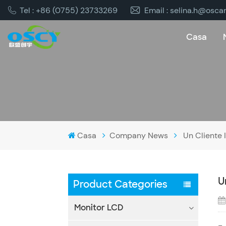
Tel : +86 (0755) 23733269
Email : selina.h@osca
Casa
Casa
Company News
Un Cliente 
U
Product Categories
Monitor LCD