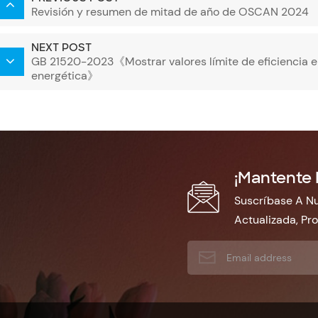
Revisión y resumen de mitad de año de OSCAN 2024
NEXT POST
GB 21520-2023《Mostrar valores límite de eficiencia en
energética》
¡Mantente 
Suscríbase A Nu
Actualizada, Pr