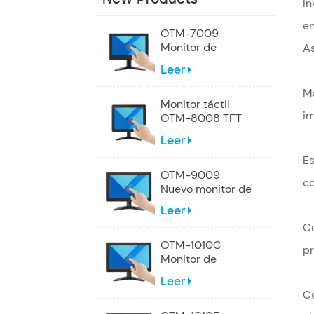
In
en
OTM-7009
Monitor de
As
pantalla táctil de
Leer
7 pulgadas
Ma
Monitor táctil
im
OTM-8008 TFT
LCD de 8
Leer
pulgadas
Es
OTM-9009
co
Nuevo monitor de
pantalla táctil de
Leer
9 pulgadas
Co
OTM-1010C
pr
Monitor de
pantalla táctil
Leer
industrial de 10,1
Co
pulgadas