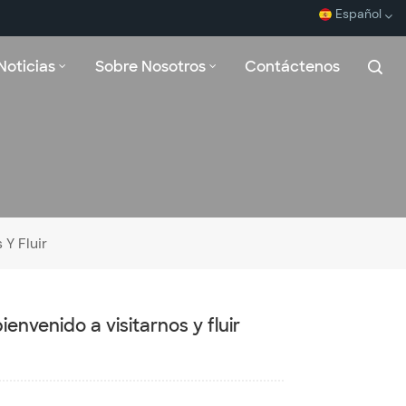
Español
Noticias
Sobre Nosotros
Contáctenos
English
Español
Français
بالعربية
Y Fluir
envenido a visitarnos y fluir