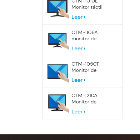
OTM-1010E
Monitor táctil
panorámico de
Leer
10,1 pulgadas
OTM-1106A
monitor de
pantalla táctil de
Leer
12 pulgadas
OTM-1050T
Monitor de
pantalla táctil
Leer
portátil USB-C de
10,5 pulgadas
OTM-1210A
Monitor de
pantalla táctil 4:3
Leer
de 12 pulgadas