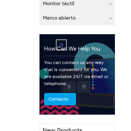
Monitor táctil
Marco abierto
How Can We Help You
You can contact us any way
that is convenient for you. We
are available 24/7 via email or
telephone.
Contacto
New Products