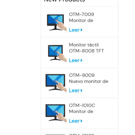
OTM-7009
Monitor de
pantalla táctil de
Leer
7 pulgadas
Monitor táctil
OTM-8008 TFT
LCD de 8
Leer
pulgadas
OTM-9009
Nuevo monitor de
pantalla táctil de
Leer
9 pulgadas
OTM-1010C
Monitor de
pantalla táctil
Leer
industrial de 10,1
pulgadas