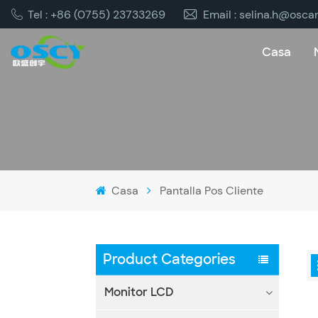
Tel : +86 (0755) 23733269
Email : selina.h@osca
Casa
Casa
Pantalla Pos Cliente
Product Categories
Monitor LCD