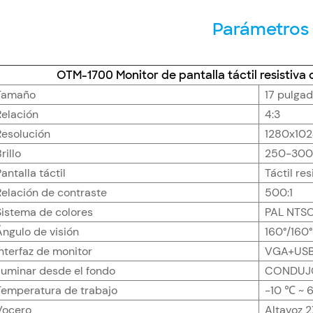
Parámetros
OTM-1700 Monitor de pantalla táctil resistiva
Tamaño
17 pulga
Relación
4:3
Resolución
1280x10
rillo
250-300
antalla táctil
Táctil re
Relación de contraste
500:1
Sistema de colores
PAL NTS
Ángulo de visión
160°/160°
Interfaz de monitor
VGA+USB 
Iluminar desde el fondo
CONDUJ
Temperatura de trabajo
-10 ℃ ~ 
Vocero
Altavoz 