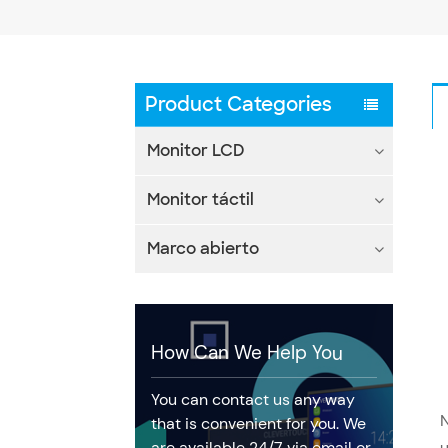
Product Categories
Monitor LCD
Monitor táctil
Marco abierto
How Can We Help You
You can contact us any way
N
that is convenient for you. We
u
are available 24/7 via email or