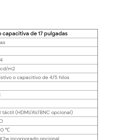
 o capacitiva de 17 pulgadas
das
24
cd/m2
sistivo o capacitivo de 4/5 hilos
C
táctil (HDMI/AV/BNC opcional)
O
60 ℃
2X2w incorporado opcional