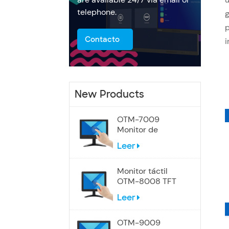
telephone.
g
p
Contacto
i
New Products
OTM-7009
Monitor de
pantalla táctil de
Leer
7 pulgadas
Monitor táctil
OTM-8008 TFT
LCD de 8
Leer
pulgadas
OTM-9009