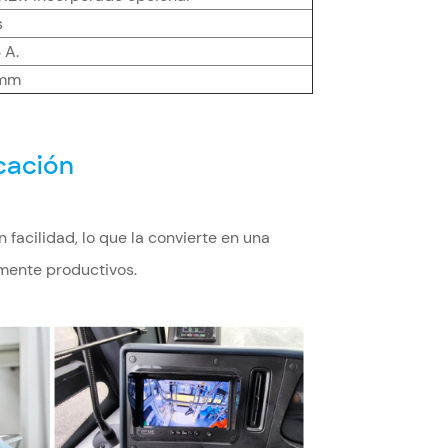
s
 A.
0mm
cación
facilidad, lo que la convierte en una
amente productivos.