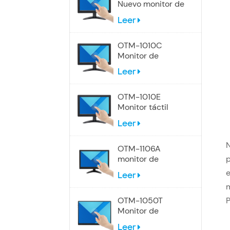
Nuevo monitor de
pantalla táctil de
Leer
9 pulgadas
OTM-1010C
Monitor de
pantalla táctil
Leer
industrial de 10,1
pulgadas
OTM-1010E
Monitor táctil
panorámico de
Leer
10,1 pulgadas
N
OTM-1106A
monitor de
pantalla táctil de
Leer
12 pulgadas
OTM-1050T
Monitor de
pantalla táctil
Leer