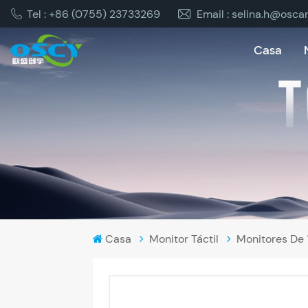
Tel : +86 (0755) 23733269
Email : selina.h@osca
Casa
Casa
Monitor Táctil
Monitores De 