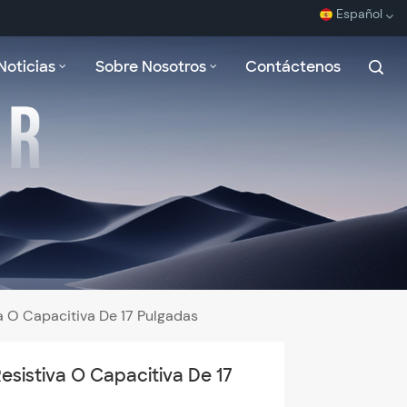
Español
Noticias
Sobre Nosotros
Contáctenos
English
Español
Français
بالعربية
a O Capacitiva De 17 Pulgadas
esistiva O Capacitiva De 17