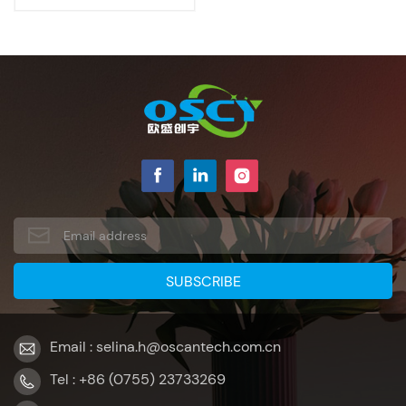
pulgadas
Email : selina.h@oscantech.com.cn
Tel : +86 (0755) 23733269