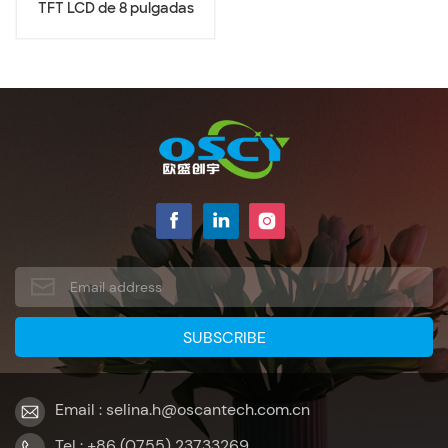
TFT LCD de 8 pulgadas
Email : selina.h@oscantech.com.cn
Tel : +86 (0755) 23733269