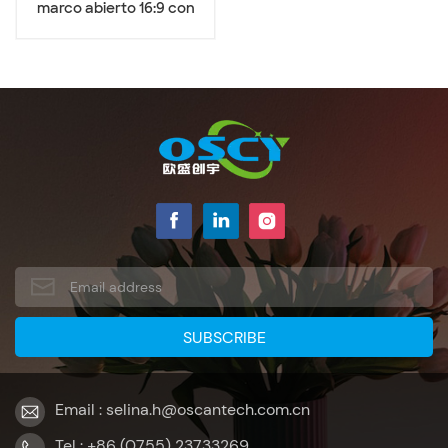
marco abierto 16:9 con
pantalla ancha de 7
pulgadas
Email : selina.h@oscantech.com.cn
Tel : +86 (0755) 23733269