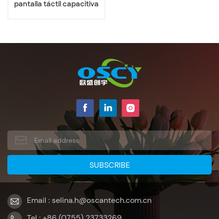
pantalla táctil capacitiva
de marco abierto de 15
pulgadas
Email : selina.h@oscantech.com.cn
Tel : +86 (0755) 23733269