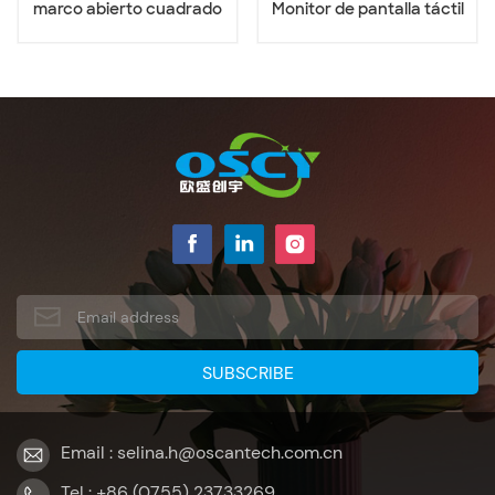
marco abierto cuadrado
Monitor de pantalla táctil
4:3 de 19 pulgadas
de 19 pulgadas
Email : selina.h@oscantech.com.cn
Tel : +86 (0755) 23733269