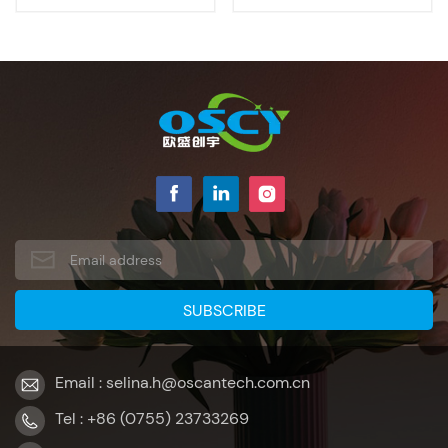
pulgadas
Email : selina.h@oscantech.com.cn
Tel : +86 (0755) 23733269