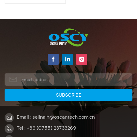
pulgadas
Email : selina.h@oscantech.com.cn
Tel : +86 (0755) 23733269