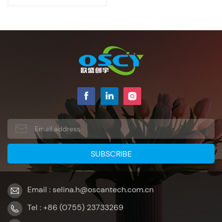
pulgadas
Email : selina.h@oscantech.com.cn
Tel : +86 (0755) 23733269