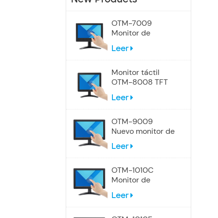
OTM-7009
Monitor de
pantalla táctil de
Leer
7 pulgadas
Monitor táctil
OTM-8008 TFT
LCD de 8
Leer
pulgadas
OTM-9009
Nuevo monitor de
pantalla táctil de
Leer
9 pulgadas
OTM-1010C
Monitor de
pantalla táctil
Leer
industrial de 10,1
pulgadas