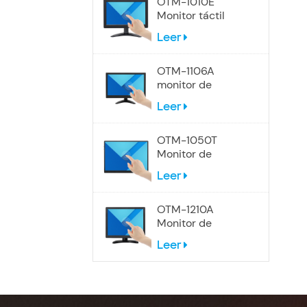
OTM-1010E
Monitor táctil
panorámico de
Leer
10,1 pulgadas
OTM-1106A
monitor de
pantalla táctil de
Leer
12 pulgadas
OTM-1050T
Monitor de
pantalla táctil
Leer
portátil USB-C de
10,5 pulgadas
OTM-1210A
Monitor de
pantalla táctil 4:3
Leer
de 12 pulgadas