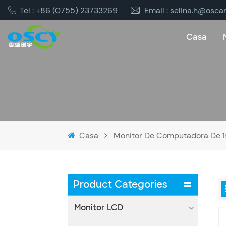
Tel : +86 (0755) 23733269
Email : selina.h@osca
Casa
Casa
Monitor De Computadora De 1
Product Categories
Monitor LCD