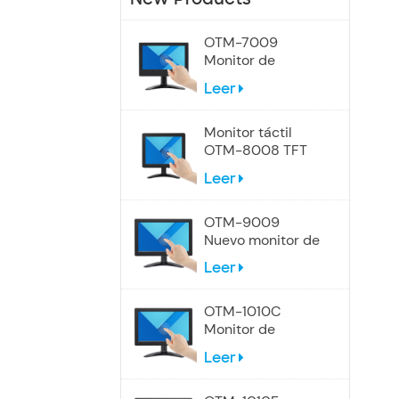
OTM-7009
Monitor de
pantalla táctil de
Leer
7 pulgadas
Monitor táctil
OTM-8008 TFT
LCD de 8
Leer
pulgadas
OTM-9009
Nuevo monitor de
pantalla táctil de
Leer
9 pulgadas
OTM-1010C
Monitor de
pantalla táctil
Leer
industrial de 10,1
pulgadas