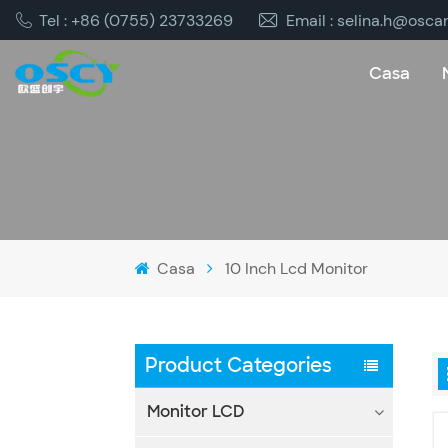
Tel : +86 (0755) 23733269
Email : selina.h@osca
Casa
Casa
10 Inch Lcd Monitor
Product Categories
Monitor LCD