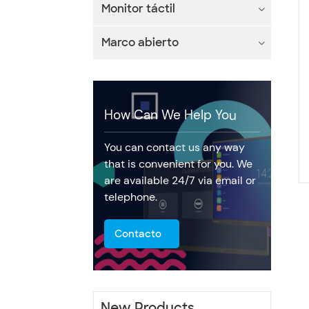
Monitor táctil
Marco abierto
How Can We Help You
You can contact us any way
that is convenient for you. We
are available 24/7 via email or
telephone.
Contacto
New Products