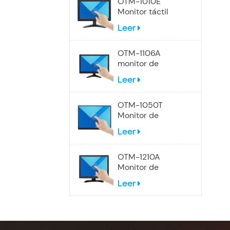
OTM-1010E
Monitor táctil
panorámico de
Leer
10,1 pulgadas
OTM-1106A
monitor de
pantalla táctil de
Leer
12 pulgadas
OTM-1050T
Monitor de
pantalla táctil
Leer
portátil USB-C de
10,5 pulgadas
OTM-1210A
Monitor de
pantalla táctil 4:3
Leer
de 12 pulgadas